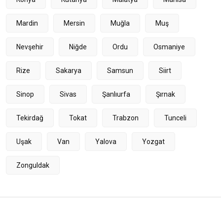
Mardin
Mersin
Muğla
Muş
Nevşehir
Niğde
Ordu
Osmaniye
Rize
Sakarya
Samsun
Siirt
Sinop
Sivas
Şanlıurfa
Şırnak
Tekirdağ
Tokat
Trabzon
Tunceli
Uşak
Van
Yalova
Yozgat
Zonguldak