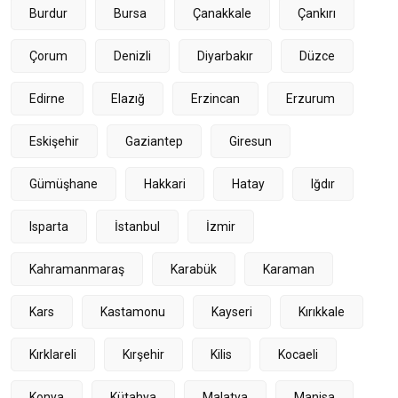
Burdur
Bursa
Çanakkale
Çankırı
Çorum
Denizli
Diyarbakır
Düzce
Edirne
Elazığ
Erzincan
Erzurum
Eskişehir
Gaziantep
Giresun
Gümüşhane
Hakkari
Hatay
Iğdır
Isparta
İstanbul
İzmir
Kahramanmaraş
Karabük
Karaman
Kars
Kastamonu
Kayseri
Kırıkkale
Kırklareli
Kırşehir
Kilis
Kocaeli
Konya
Kütahya
Malatya
Manisa