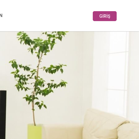
IN
GİRİŞ