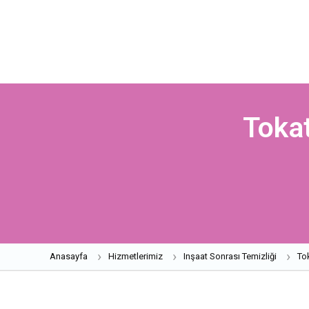
Toka
Anasayfa
Hizmetlerimiz
Inşaat Sonrası Temizliği
To