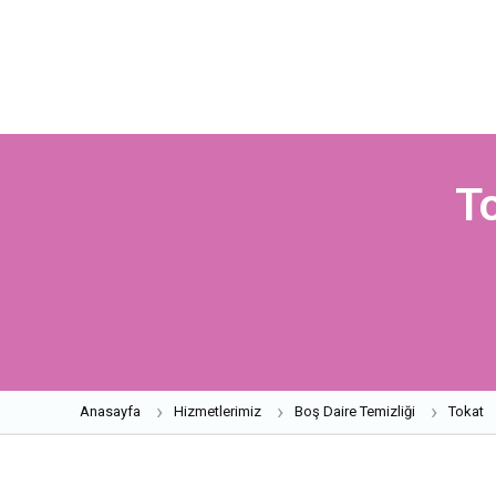
T
Anasayfa
Hizmetlerimiz
Boş Daire Temizliği
Tokat