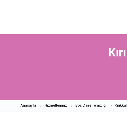
Kır
Anasayfa
Hizmetlerimiz
Boş Daire Temizliği
Kırıkka