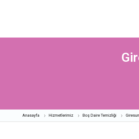
Gi
Anasayfa
Hizmetlerimiz
Boş Daire Temizliği
Giresu